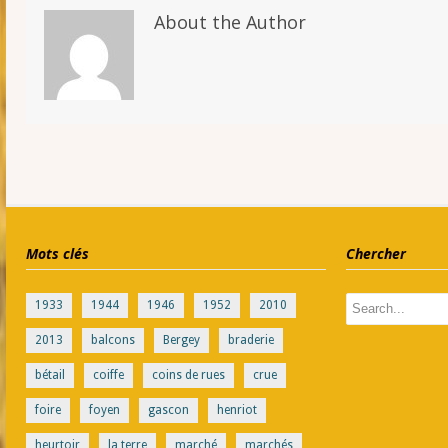
About the Author
Mots clés
Chercher
1933
1944
1946
1952
2010
2013
balcons
Bergey
braderie
bétail
coiffe
coins de rues
crue
foire
foyen
gascon
henriot
heurtoir
la terre
marché
marchés