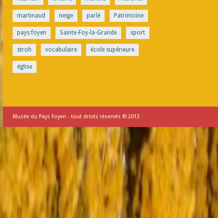
martinaud
neige
parlé
Patrimoine
pays foyen
Sainte-Foy-la-Grande
sport
stroh
vocabulaire
école supérieure
église
Musée du Pays Foyen - tout droits réservés © 2013