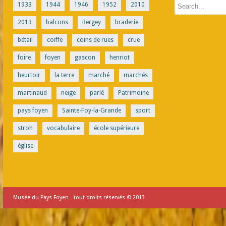
1933
1944
1946
1952
2010
2013
balcons
Bergey
braderie
bétail
coiffe
coins de rues
crue
foire
foyen
gascon
henriot
heurtoir
la terre
marché
marchés
martinaud
neige
parlé
Patrimoine
pays foyen
Sainte-Foy-la-Grande
sport
stroh
vocabulaire
école supérieure
église
Musée du Pays Foyen - tout droits réservés © 2013