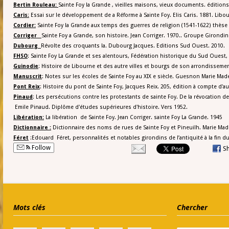
Bertin Rouleau: 
Sainte Foy la Grande , vieilles maisons, vieux documents. édition
Caris
:
 Essai sur le développement de a Réforme à Sainte Foy. Elis Caris. 1881. Libo
Cordier:
 Sainte Foy la Grande aux temps des guerres de religion (1541-1622) thès
Corriger   
Sainte Foy a Grande, son histoire. Jean Corriger. 1970.. Groupe Girondi
Dubourg  
Révolte des croquants la. Dubourg Jacques. Editions Sud Ouest. 2010.
FHSO
: Sainte Foy La Grande et ses alentours, Fédération historique du Sud Ouest,
Guinodie
: Histoire de Libourne et des autre villes et bourgs de son arrondissemen
Manuscrit
: Notes sur les écoles de Sainte Foy au XIX e siècle. Guesnon Marie Made
Pont Reix
: Histoire du pont de Sainte Foy, Jacques Reix. 205, édition à compte d'au
Pinaud
: Les persécutions contre les protestants de sainte Foy. De la révocation de 
 Emile Pinaud. Diplôme d'études supérieures d'histoire. Vers 1952.
Libération:
 La libération  de Sainte Foy. Jean Corriger. sainte Foy La Grande. 1945
Dictionnaire :
 Dictionnaire des noms de rues de Sainte Foy et Pineuilh. Marie Made
Féret
 :Edouard  Féret, personnalités et notables girondins de l’antiquité à la fin d
Follow
S
Mots clés
Chercher