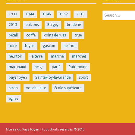
1933
1944
1946
1952
2010
2013
balcons
Bergey
braderie
bétail
coiffe
coins de rues
crue
foire
foyen
gascon
henriot
heurtoir
la terre
marché
marchés
martinaud
neige
parlé
Patrimoine
pays foyen
Sainte-Foy-la-Grande
sport
stroh
vocabulaire
école supérieure
église
Musée du Pays Foyen - tout droits réservés © 2013