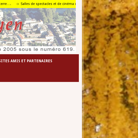
Salles de spectacles et de cinéma de l’agglomération foyenne
Le travail en p
SITES AMIS ET PARTENAIRES