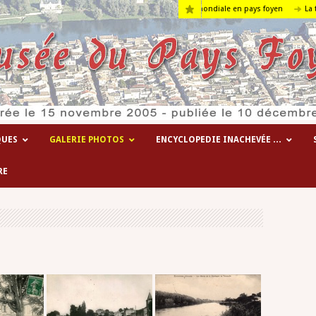
Les hôpitaux temporaires de la 1° guerre mondiale en pays foyen
La terre….
QUES
GALERIE PHOTOS
ENCYCLOPEDIE INACHEVÉE …
RE