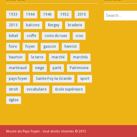
1933
1944
1946
1952
2010
2013
balcons
Bergey
braderie
bétail
coiffe
coins de rues
crue
foire
foyen
gascon
henriot
heurtoir
la terre
marché
marchés
martinaud
neige
parlé
Patrimoine
pays foyen
Sainte-Foy-la-Grande
sport
stroh
vocabulaire
école supérieure
église
Musée du Pays Foyen - tout droits réservés © 2013