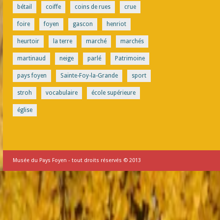
bétail
coiffe
coins de rues
crue
foire
foyen
gascon
henriot
heurtoir
la terre
marché
marchés
martinaud
neige
parlé
Patrimoine
pays foyen
Sainte-Foy-la-Grande
sport
stroh
vocabulaire
école supérieure
église
Musée du Pays Foyen - tout droits réservés © 2013