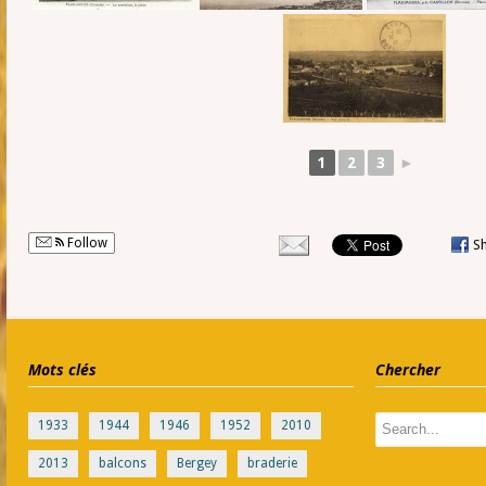
1
2
3
►
Follow
S
Mots clés
Chercher
1933
1944
1946
1952
2010
2013
balcons
Bergey
braderie