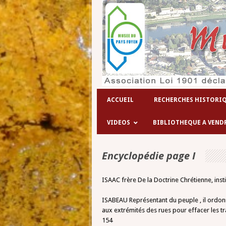
ACCUEIL
RECHERCHES HISTORI
VIDEOS
BIBLIOTHEQUE A VEND
Encyclopédie page I
ISAAC frère De la Doctrine Chrétienne, inst
ISABEAU Représentant du peuple , il ordonne
aux extrémités des rues pour effacer les tra
154