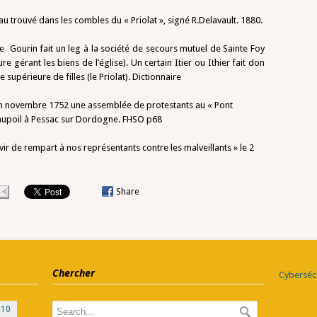
au trouvé dans les combles du « Priolat », signé R.Delavault. 1880.
e Gourin fait un leg à la société de secours mutuel de Sainte Foy
e gérant les biens de l’église). Un certain Itier ou Ithier fait don
supérieure de filles (le Priolat). Dictionnaire
en novembre 1752 une assemblée de protestants au « Pont
Beaupoil à Pessac sur Dordogne. FHSO p68
vir de rempart à nos représentants contre les malveillants » le 2
Share
Chercher
Cybersécu
010