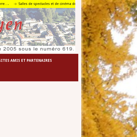
Salles de spectacles et de cinéma de l’agglomération foyenne
Le travail en
SITES AMIS ET PARTENAIRES