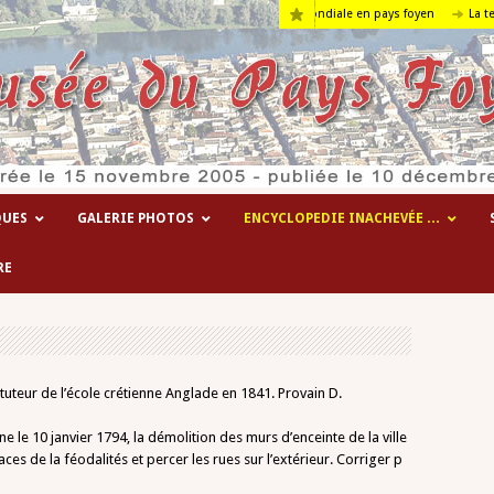
Les hôpitaux temporaires de la 1° guerre mondiale en pays foyen
La terre….
QUES
GALERIE PHOTOS
ENCYCLOPEDIE INACHEVÉE …
RE
ituteur de l’école crétienne Anglade en 1841. Provain D.
 le 10 janvier 1794, la démolition des murs d’enceinte de la ville
ces de la féodalités et percer les rues sur l’extérieur. Corriger p