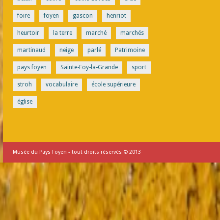
foire
foyen
gascon
henriot
heurtoir
la terre
marché
marchés
martinaud
neige
parlé
Patrimoine
pays foyen
Sainte-Foy-la-Grande
sport
stroh
vocabulaire
école supérieure
église
Musée du Pays Foyen - tout droits réservés © 2013