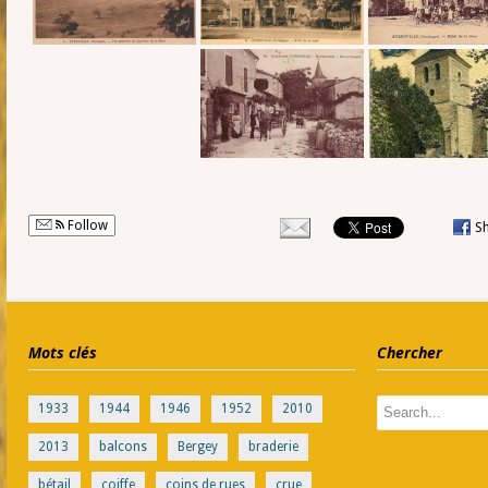
Follow
S
Mots clés
Chercher
1933
1944
1946
1952
2010
2013
balcons
Bergey
braderie
bétail
coiffe
coins de rues
crue