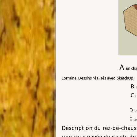
A
un cha
Lorraine. Dessins réalisés avec SketchUp
B
C
D
l
E
u
Description du rez-de-chaus
une cour pavée de galets de r