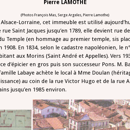
Pierre LAMOTHE
(Photos François Mas, Serge Argeles, Pierre Lamothe)
Alsace-Lorraine, cet immeuble est utilisé aujourd’h
 rue Saint Jacques jusqu’en 1789, elle devient rue de 
du Temple (en hommage au premier temple, sis place 
 1908. En 1834, selon le cadastre napoléonien, le n°
itant aux Morins (Saint André et Appelles). Vers 193
e d’épicier en gros puis son successeur Pons. M. B
famille Labaye achète le local à Mme Doulan (hérita
issance) au coin de la rue Victor Hugo et de la rue A
ains jusqu’en 1985 environ.