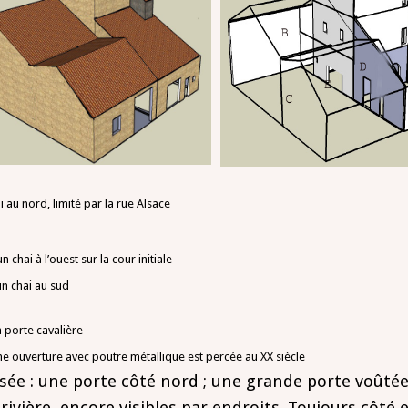
i au nord, limité par la rue Alsace
un chai à l’ouest sur la cour initiale
un chai au sud
a porte cavalière
ne ouverture avec poutre métallique est percée au XX siècle
sée : une porte côté nord ; une grande porte voûtée
ivière, encore visibles par endroits. Toujours côté e