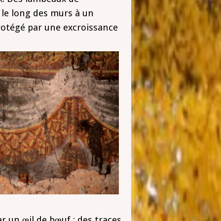
é le long des murs à un
 protégé par une excroissance
r un œil de bœuf ; des traces