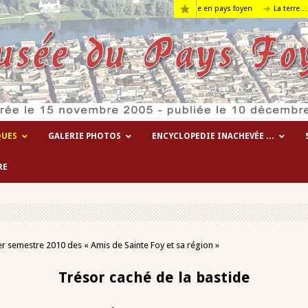
La terre….
Salles de spectacles et d
QUES
GALERIE PHOTOS
ENCYCLOPEDIE INACHEVÉE …
RE
er semestre 2010 des « Amis de Sainte Foy et sa région »
Trésor caché de la bastide