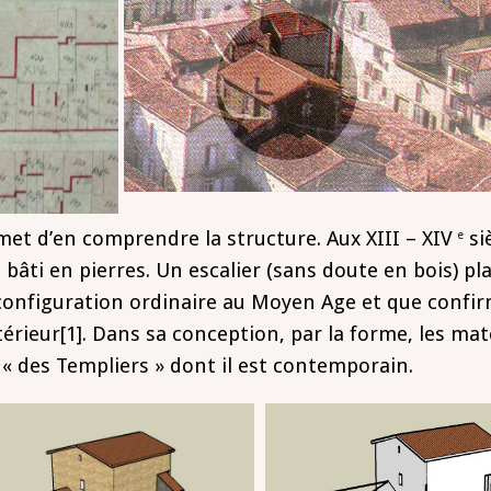
met d’en comprendre la structure. Aux XIII – XIV
si
e
 bâti en pierres. Un escalier (sans doute en bois) p
configuration ordinaire au Moyen Age et que confir
térieur
[1]
. Dans sa conception, par la forme, les mat
e « des Templiers » dont il est contemporain.