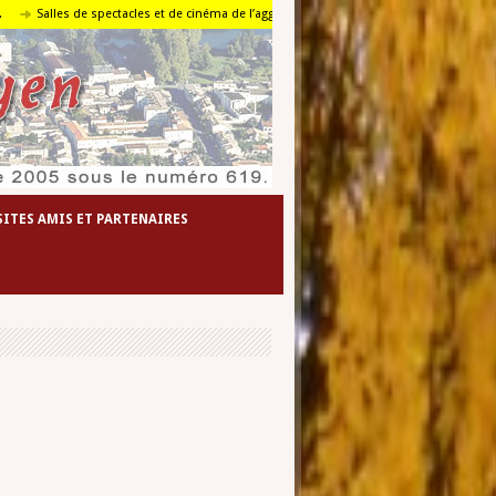
e cinéma de l’agglomération foyenne
Le travail en pays foyen de 1255 à nos jours
SITES AMIS ET PARTENAIRES