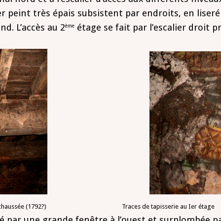
r peint très épais subsistent par endroits, en liser
nd. L’accès au 2
étage se fait par l’escalier droit
ème
 du rez-de-chaussée (1792?) Traces de tapisserie au Ier étage
é par une grande fenêtre à l’ouest et surplombée pa