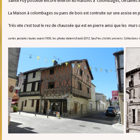
Sainte Foy possède encore environ 80 maisons à colombages, certaines inv
La Maison à colombages ou pans de bois est contruite sur une assise en pie
Très vite c’est tout le rez de chaussée qui est en pierre ainsi que les murs
cartes postales toutes avant 1930, les photos datent d’août 2012. Sauf les clichés anciens. Collections