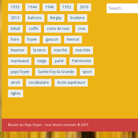
1933
1944
1946
1952
2010
2013
balcons
Bergey
braderie
bétail
coiffe
coins de rues
crue
foire
foyen
gascon
henriot
heurtoir
la terre
marché
marchés
martinaud
neige
parlé
Patrimoine
pays foyen
Sainte-Foy-la-Grande
sport
stroh
vocabulaire
école supérieure
église
Musée du Pays Foyen - tout droits réservés © 2013