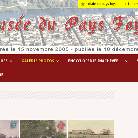
Les hôpitaux temporaires de la 1° guerre mondiale en pays foyen
La terre….
QUES
GALERIE PHOTOS
ENCYCLOPEDIE INACHEVÉE …
RE