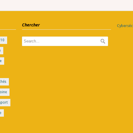
Chercher
Cybersécu
010
e
e
chés
oine
sport
e