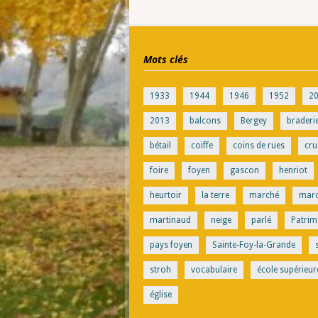
Mots clés
1933
1944
1946
1952
2
2013
balcons
Bergey
braderi
bétail
coiffe
coins de rues
cru
foire
foyen
gascon
henriot
heurtoir
la terre
marché
mar
martinaud
neige
parlé
Patrim
pays foyen
Sainte-Foy-la-Grande
stroh
vocabulaire
école supérieur
église