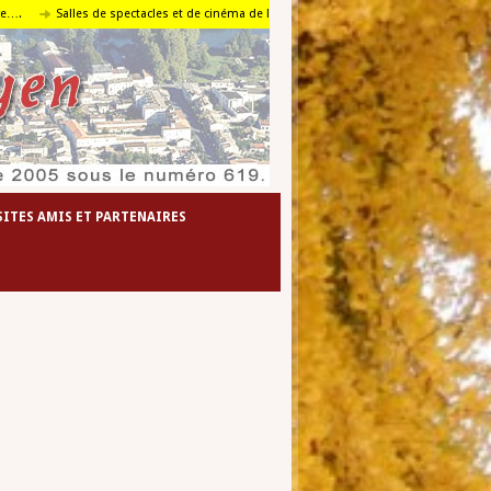
Salles de spectacles et de cinéma de l’agglomération foyenne
Le travail en pa
SITES AMIS ET PARTENAIRES