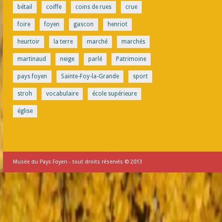
bétail
coiffe
coins de rues
crue
foire
foyen
gascon
henriot
heurtoir
la terre
marché
marchés
martinaud
neige
parlé
Patrimoine
pays foyen
Sainte-Foy-la-Grande
sport
stroh
vocabulaire
école supérieure
église
Musée du Pays Foyen - tout droits réservés © 2013