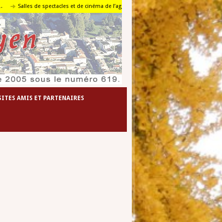
Salles de spectacles et de cinéma de l’agglomération foyenne
Le travail en pays
SITES AMIS ET PARTENAIRES