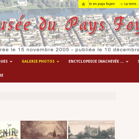
Les hôpitaux temporaires de la 1° guerre mondiale en pays foyen
La terre….
QUES
GALERIE PHOTOS
ENCYCLOPEDIE INACHEVÉE …
RE