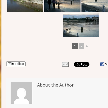
1
2
►
Follow
S
About the Author