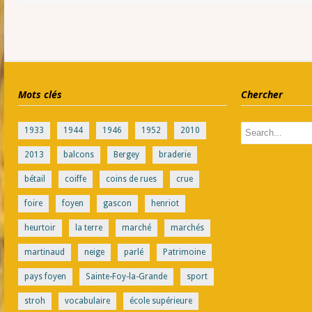
Mots clés
Chercher
1933
1944
1946
1952
2010
2013
balcons
Bergey
braderie
bétail
coiffe
coins de rues
crue
foire
foyen
gascon
henriot
heurtoir
la terre
marché
marchés
martinaud
neige
parlé
Patrimoine
pays foyen
Sainte-Foy-la-Grande
sport
stroh
vocabulaire
école supérieure