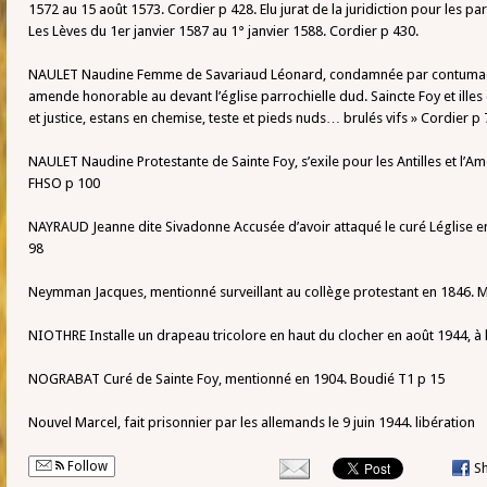
1572 au 15 août 1573. Cordier p 428. Elu jurat de la juridiction pour les p
Les Lèves du 1er janvier 1587 au 1° janvier 1588. Cordier p 430.
NAULET Naudine Femme de Savariaud Léonard, condamnée par contumace l
amende honorable au devant l’église parrochielle dud. Saincte Foy et ill
et justice, estans en chemise, teste et pieds nuds… brulés vifs » Cordier p 
NAULET Naudine Protestante de Sainte Foy, s’exile pour les Antilles et l’A
FHSO p 100
NAYRAUD Jeanne dite Sivadonne Accusée d’avoir attaqué le curé Léglise en 
98
Neymman Jacques, mentionné surveillant au collège protestant en 1846. M
NIOTHRE Installe un drapeau tricolore en haut du clocher en août 1944, à l
NOGRABAT Curé de Sainte Foy, mentionné en 1904. Boudié T1 p 15
Nouvel Marcel, fait prisonnier par les allemands le 9 juin 1944. libération
Follow
S