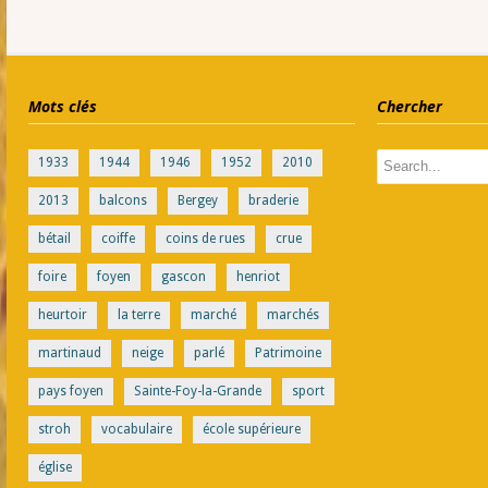
Mots clés
Chercher
1933
1944
1946
1952
2010
2013
balcons
Bergey
braderie
bétail
coiffe
coins de rues
crue
foire
foyen
gascon
henriot
heurtoir
la terre
marché
marchés
martinaud
neige
parlé
Patrimoine
pays foyen
Sainte-Foy-la-Grande
sport
stroh
vocabulaire
école supérieure
église