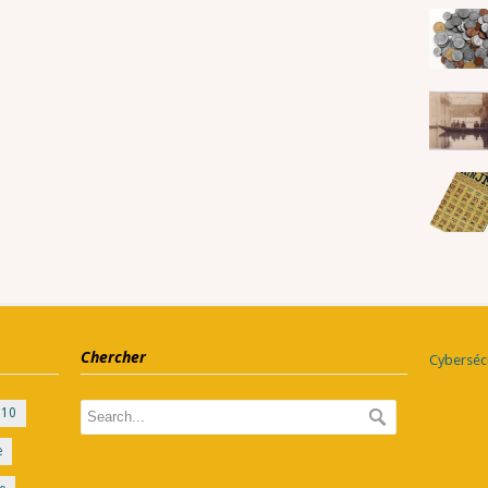
Chercher
Cybersécu
010
e