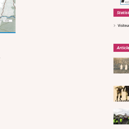
Statis
Visiteu
Articl
n.