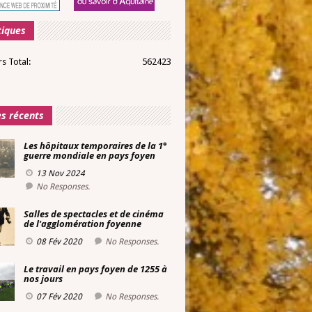
tiques
rs Total:
562423
es récents
Les hôpitaux temporaires de la 1°
guerre mondiale en pays foyen
13 Nov 2024
No Responses.
Salles de spectacles et de cinéma
de l'agglomération foyenne
08 Fév 2020
No Responses.
Le travail en pays foyen de 1255 à
nos jours
07 Fév 2020
No Responses.