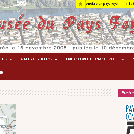
Les hôpitaux temporaires de la 1° guerre mondiale en pays foyen
La terre….
QUES
GALERIE PHOTOS
ENCYCLOPEDIE INACHEVÉE …
RE
Parte