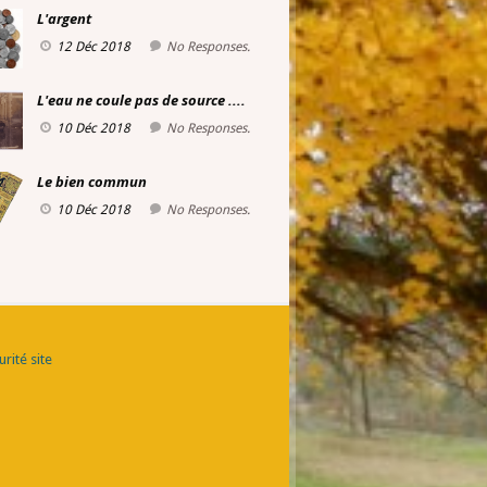
L'argent
12 Déc 2018
No Responses.
L'eau ne coule pas de source ....
10 Déc 2018
No Responses.
Le bien commun
10 Déc 2018
No Responses.
rité site