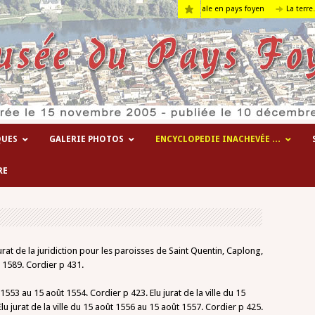
Les hôpitaux temporaires de la 1° guerre mondiale en pays foyen
La terre….
QUES
GALERIE PHOTOS
ENCYCLOPEDIE INACHEVÉE …
RE
jurat de la juridiction pour les paroisses de Saint Quentin, Caplong,
r 1589. Cordier p 431.
1553 au 15 août 1554. Cordier p 423. Elu jurat de la ville du 15
u jurat de la ville du 15 août 1556 au 15 août 1557. Cordier p 425.