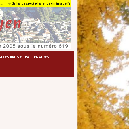
Salles de spectacles et de cinéma de l’agglomération foyenne
Le travail en pa
SITES AMIS ET PARTENAIRES