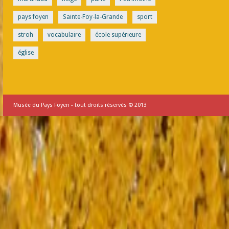
pays foyen
Sainte-Foy-la-Grande
sport
stroh
vocabulaire
école supérieure
église
Musée du Pays Foyen - tout droits réservés © 2013