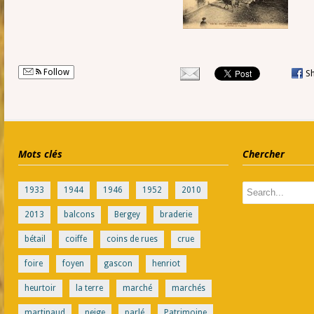
Follow
S
Mots clés
Chercher
1933
1944
1946
1952
2010
2013
balcons
Bergey
braderie
bétail
coiffe
coins de rues
crue
foire
foyen
gascon
henriot
heurtoir
la terre
marché
marchés
martinaud
neige
parlé
Patrimoine