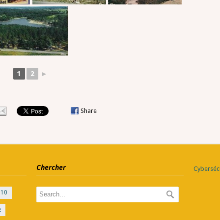
1
2
►
Share
Chercher
Cybersécu
010
e