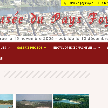
Les hôpitaux temporaires de la 1° guerre mondiale en pays foyen
La terre….
QUES
GALERIE PHOTOS
ENCYCLOPEDIE INACHEVÉE …
RE