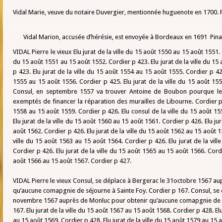
Vidal Marie, veuve du notaire Duvergier, mentionnée huguenote en 1700. 
Vidal Marion, accusée d’hérésie, est envoyée à Bordeaux en 1691 Pin
VIDAL Pierre le vieux Elu jurat de la ville du 15 août 1550 au 15 août 1551. 
du 15 août 1551 au 15 août 1552. Cordier p 423. Elu jurat de la ville du 1
p 423. Elu jurat de la ville du 15 août 1554 au 15 août 1555. Cordier p 42
1555 au 15 août 1556. Cordier p 425. Elu jurat de la ville du 15 août 15
Consul, en septembre 1557 va trouver Antoine de Boubon pourque les
exemptés de financer la réparation des murailles de Libourne. Cordier p 8
1558 au 15 août 1559. Cordier p 426. Elu consul de la ville du 15 août 1
Elu jurat de la ville du 15 août 1560 au 15 août 1561. Cordier p 426. Elu ju
août 1562. Cordier p 426. Elu jurat de la ville du 15 août 1562 au 15 août 1
ville du 15 août 1563 au 15 août 1564. Cordier p 426. Elu jurat de la vil
Cordier p 426. Elu jurat de la ville du 15 août 1565 au 15 août 1566. Cordie
août 1566 au 15 août 1567. Cordier p 427.
VIDAL Pierre le vieux Consul, se déplace à Bergerac le 31octobre 1567 a
qu’aucune comapgnie de séjourne à Sainte Foy. Cordier p 167. Consul, se 
novembre 1567 auprès de Monluc pour obtenir qu’aucune comapgnie de sé
167. Elu jurat de la ville du 15 août 1567 au 15 août 1568. Cordier p 428. El
au 15 août 1569. Cordier p 428. Elu jurat de la ville du 15 août 1579 au 15 