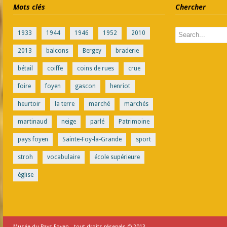
Mots clés
Chercher
1933
1944
1946
1952
2010
2013
balcons
Bergey
braderie
bétail
coiffe
coins de rues
crue
foire
foyen
gascon
henriot
heurtoir
la terre
marché
marchés
martinaud
neige
parlé
Patrimoine
pays foyen
Sainte-Foy-la-Grande
sport
stroh
vocabulaire
école supérieure
église
Musée du Pays Foyen - tout droits réservés © 2013