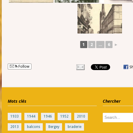
1
2
...
6
►
Follow
S
Mots clés
Chercher
1933
1944
1946
1952
2010
2013
balcons
Bergey
braderie