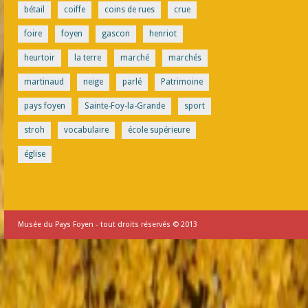
bétail
coiffe
coins de rues
crue
foire
foyen
gascon
henriot
heurtoir
la terre
marché
marchés
martinaud
neige
parlé
Patrimoine
pays foyen
Sainte-Foy-la-Grande
sport
stroh
vocabulaire
école supérieure
église
Musée du Pays Foyen - tout droits réservés © 2013