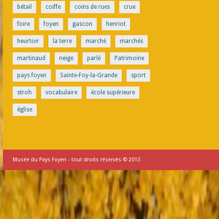
bétail
coiffe
coins de rues
crue
foire
foyen
gascon
henriot
heurtoir
la terre
marché
marchés
martinaud
neige
parlé
Patrimoine
pays foyen
Sainte-Foy-la-Grande
sport
stroh
vocabulaire
école supérieure
église
Musée du Pays Foyen - tout droits réservés © 2013