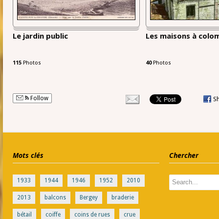
Le jardin public
Les maisons à colo
115
Photos
40
Photos
Follow
S
Mots clés
Chercher
1933
1944
1946
1952
2010
2013
balcons
Bergey
braderie
bétail
coiffe
coins de rues
crue