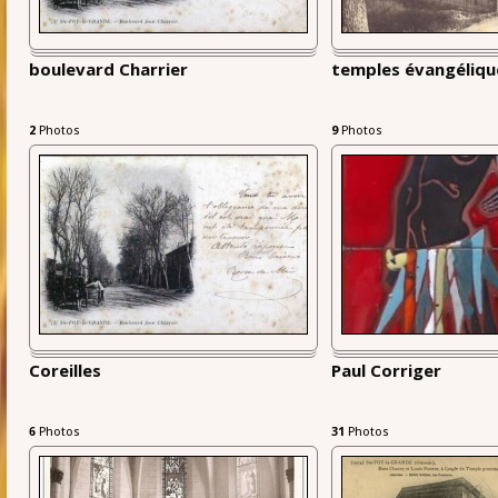
boulevard Charrier
temples évangéliqu
2
Photos
9
Photos
Coreilles
Paul Corriger
6
Photos
31
Photos