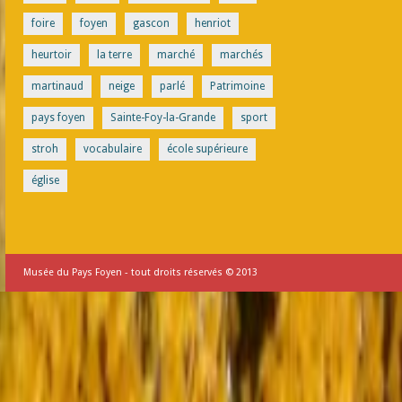
foire
foyen
gascon
henriot
heurtoir
la terre
marché
marchés
martinaud
neige
parlé
Patrimoine
pays foyen
Sainte-Foy-la-Grande
sport
stroh
vocabulaire
école supérieure
église
Musée du Pays Foyen - tout droits réservés © 2013