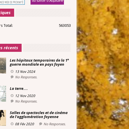
tiques
rs Total:
563053
es récents
Les hôpitaux temporaires de la 1°
guerre mondiale en pays foyen
13 Nov 2024
No Responses.
La terre....
12 Nov 2020
No Responses.
Salles de spectacles et de cinéma
de l'agglomération foyenne
08 Fév 2020
No Responses.