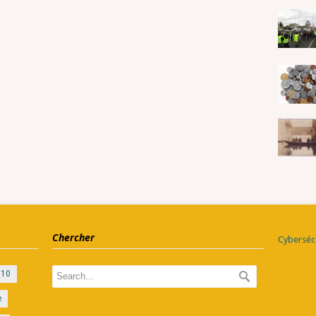
Chercher
Cybersécu
010
e