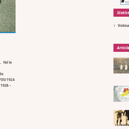
Statis
Visiteu
Articl
). Né le
ée
1/05/1924
/1928 –