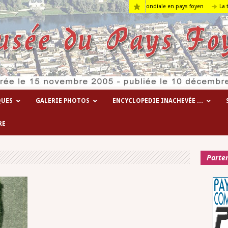
Les hôpitaux temporaires de la 1° guerre mondiale en pays foyen
La terre….
QUES
GALERIE PHOTOS
ENCYCLOPEDIE INACHEVÉE …
RE
Parte