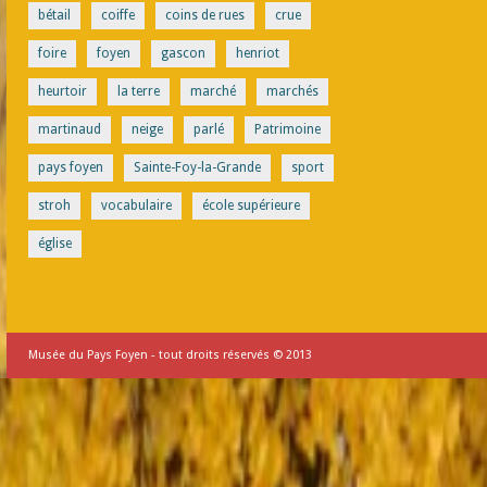
bétail
coiffe
coins de rues
crue
foire
foyen
gascon
henriot
heurtoir
la terre
marché
marchés
martinaud
neige
parlé
Patrimoine
pays foyen
Sainte-Foy-la-Grande
sport
stroh
vocabulaire
école supérieure
église
Musée du Pays Foyen - tout droits réservés © 2013