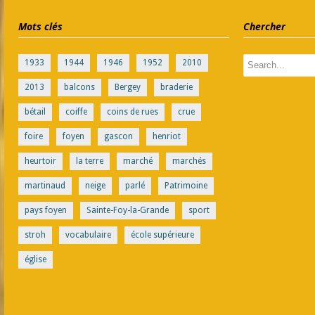
Mots clés
Chercher
1933
1944
1946
1952
2010
2013
balcons
Bergey
braderie
bétail
coiffe
coins de rues
crue
foire
foyen
gascon
henriot
heurtoir
la terre
marché
marchés
martinaud
neige
parlé
Patrimoine
pays foyen
Sainte-Foy-la-Grande
sport
stroh
vocabulaire
école supérieure
église