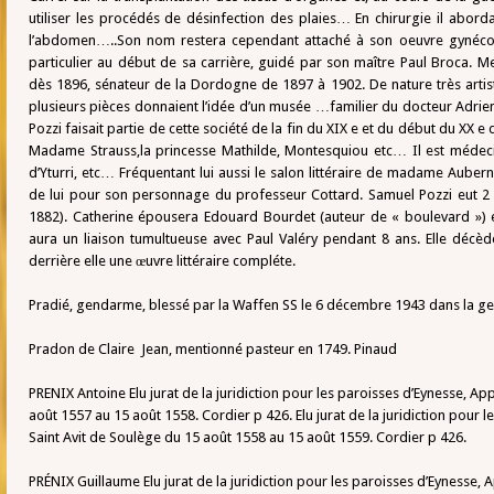
utiliser les procédés de désinfection des plaies… En chirurgie il aborda
l’abdomen…..Son nom restera cependant attaché à son oeuvre gynécol
particulier au début de sa carrière, guidé par son maître Paul Broca. 
dès 1896, sénateur de la Dordogne de 1897 à 1902. De nature très artist
plusieurs pièces donnaient l’idée d’un musée …familier du docteur Adrien
Pozzi faisait partie de cette société de la fin du XIX e et du début du XX
Madame Strauss,la princesse Mathilde, Montesquiou etc… Il est médecin
d’Yturri, etc… Fréquentant lui aussi le salon littéraire de madame Aubern
de lui pour son personnage du professeur Cottard. Samuel Pozzi eut 2 e
1882). Catherine épousera Edouard Bourdet (auteur de « boulevard ») e
aura un liaison tumultueuse avec Paul Valéry pendant 8 ans. Elle décèd
derrière elle une œuvre littéraire compléte.
Pradié, gendarme, blessé par la Waffen SS le 6 décembre 1943 dans la ge
Pradon de Claire Jean, mentionné pasteur en 1749. Pinaud
PRENIX Antoine Elu jurat de la juridiction pour les paroisses d’Eynesse, Ap
août 1557 au 15 août 1558. Cordier p 426. Elu jurat de la juridiction pour l
Saint Avit de Soulège du 15 août 1558 au 15 août 1559. Cordier p 426.
PRÉNIX Guillaume Elu jurat de la juridiction pour les paroisses d’Eynesse, 