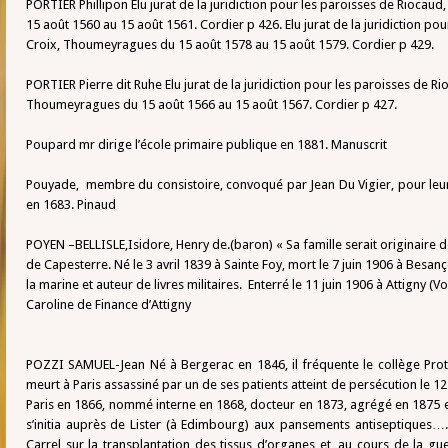
PORTIER Phillipon Elu jurat de la juridiction pour les paroisses de Riocau
15 août 1560 au 15 août 1561. Cordier p 426. Elu jurat de la juridiction po
Croix, Thoumeyragues du 15 août 1578 au 15 août 1579. Cordier p 429.
PORTIER Pierre dit Ruhe Elu jurat de la juridiction pour les paroisses de Ri
Thoumeyragues du 15 août 1566 au 15 août 1567. Cordier p 427.
Poupard mr dirige l’école primaire publique en 1881. Manuscrit
Pouyade, membre du consistoire, convoqué par Jean Du Vigier, pour leur
en 1683. Pinaud
POYEN –BELLISLE,Isidore, Henry de.(baron) « Sa famille serait originair
de Capesterre. Né le 3 avril 1839 à Sainte Foy, mort le 7 juin 1906 à Besançon.
la marine et auteur de livres militaires. Enterré le 11 juin 1906 à Attigny 
Caroline de Finance d’Attigny
POZZI SAMUEL-Jean Né à Bergerac en 1846, il fréquente le collège Protes
meurt à Paris assassiné par un de ses patients atteint de persécution le 1
Paris en 1866, nommé interne en 1868, docteur en 1873, agrégé en 1875 et
s’initia auprès de Lister (à Edimbourg) aux pansements antiseptiques….il
Carrel sur la transplantation des tissus d’organes et, au cours de la gu