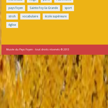
pays foyen
Sainte-Foy-la-Grande
sport
stroh
vocabulaire
école supérieure
église
Musée du Pays Foyen - tout droits réservés © 2013