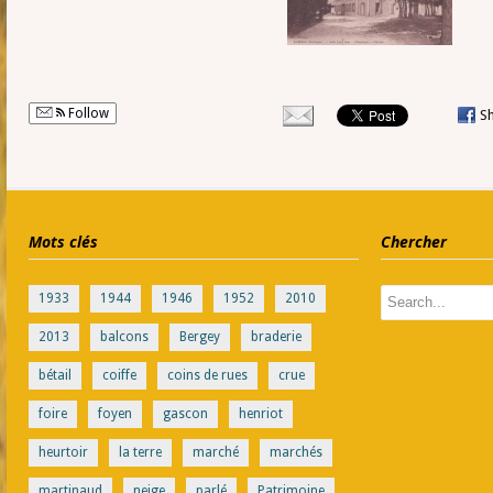
Follow
S
Mots clés
Chercher
1933
1944
1946
1952
2010
2013
balcons
Bergey
braderie
bétail
coiffe
coins de rues
crue
foire
foyen
gascon
henriot
heurtoir
la terre
marché
marchés
martinaud
neige
parlé
Patrimoine