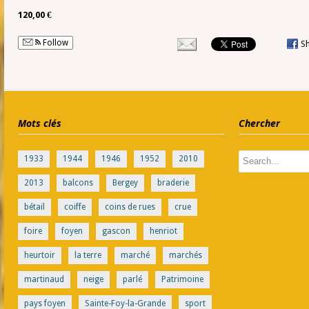
120,00 €
Follow
S
Mots clés
Chercher
1933
1944
1946
1952
2010
2013
balcons
Bergey
braderie
bétail
coiffe
coins de rues
crue
foire
foyen
gascon
henriot
heurtoir
la terre
marché
marchés
martinaud
neige
parlé
Patrimoine
pays foyen
Sainte-Foy-la-Grande
sport