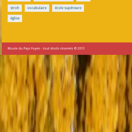
stroh
vocabulaire
école supérieure
église
Musée du Pays Foyen - tout droits réservés © 2013