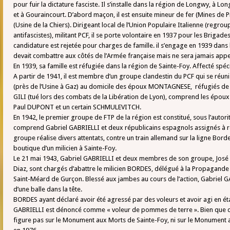
pour fuir la dictature fasciste. Il s’installe dans la région de Longwy, à Lon
et à Gouraincourt. D’abord maçon, il est ensuite mineur de fer (Mines de P
(Usine de la Chiers). Dirigeant local de l’Union Populaire Italienne (regrou
antifascistes), militant PCF, il se porte volontaire en 1937 pour les Brigade
candidature est rejetée pour charges de famille. il s’engage en 1939 dans
devait combattre aux côtés de l’Armée française mais ne sera jamais appe
En 1939, sa famille est réfugiée dans la région de Sainte-Foy. Affecté spécia
A partir de 1941, il est membre d’un groupe clandestin du PCF qui se réuni
(près de l’Usine à Gaz) au domicile des époux MONTAGNESE, réfugiés de
GILI (tué lors des combats de la Libération de Lyon), comprend les épou
Paul DUPONT et un certain SCHMULEVITCH.
En 1942, le premier groupe de FTP de la région est constitué, sous l’autori
comprend Gabriel GABRIELLI et deux républicains espagnols assignés à ré
groupe réalise divers attentats, contre un train allemand sur la ligne Bor
boutique d’un milicien à Sainte-Foy.
Le 21 mai 1943, Gabriel GABRIELLI et deux membres de son groupe, José 
Diaz, sont chargés d’abattre le milicien BORDES, délégué à la Propagand
Saint-Méard de Gurçon. Blessé aux jambes au cours de l’action, Gabriel 
d’une balle dans la tête.
BORDES ayant déclaré avoir été agressé par des voleurs et avoir agi en ét
GABRIELLI est dénoncé comme « voleur de pommes de terre ». Bien que dé
figure pas sur le Monument aux Morts de Sainte-Foy, ni sur le Monument a