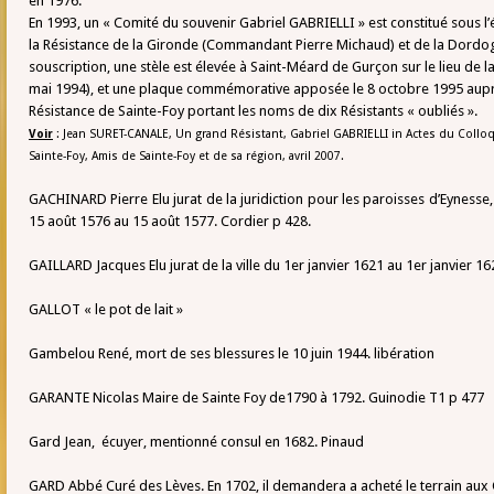
en 1976.
En 1993, un « Comité du souvenir Gabriel GABRIELLI » est constitué sous 
la Résistance de la Gironde (Commandant Pierre Michaud) et de la Dordo
souscription, une stèle est élevée à Saint-Méard de Gurçon sur le lieu de 
mai 1994), et une plaque commémorative apposée le 8 octobre 1995 aup
Résistance de Sainte-Foy portant les noms de dix Résistants « oubliés ».
Voir
: Jean SURET-CANALE, Un grand Résistant, Gabriel GABRIELLI in Actes du Collo
Sainte-Foy, Amis de Sainte-Foy et de sa région, avril 2007.
GACHINARD Pierre Elu jurat de la juridiction pour les paroisses d’Eynesse,
15 août 1576 au 15 août 1577. Cordier p 428.
GAILLARD Jacques Elu jurat de la ville du 1er janvier 1621 au 1er janvier 16
GALLOT « le pot de lait »
Gambelou René, mort de ses blessures le 10 juin 1944. libération
GARANTE Nicolas Maire de Sainte Foy de1790 à 1792. Guinodie T1 p 477
Gard Jean, écuyer, mentionné consul en 1682. Pinaud
GARD Abbé Curé des Lèves. En 1702, il demandera a acheté le terrain aux G