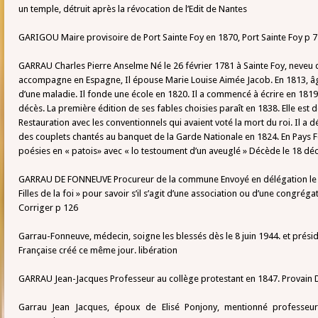
un temple, détruit après la révocation de l’Edit de Nantes
GARIGOU Maire provisoire de Port Sainte Foy en 1870, Port Sainte Foy p 
GARRAU Charles Pierre Anselme Né le 26 février 1781 à Sainte Foy, neveu 
accompagne en Espagne, Il épouse Marie Louise Aimée Jacob. En 1813, âgé
d’une maladie. Il fonde une école en 1820. Il a commencé à écrire en 1819
décès. La première édition de ses fables choisies paraît en 1838. Elle est d
Restauration avec les conventionnels qui avaient voté la mort du roi. Il a
des couplets chantés au banquet de la Garde Nationale en 1824. En Pays F
poésies en « patois» avec « lo testoument d’un aveuglé » Décède le 18 dé
GARRAU DE FONNEUVE Procureur de la commune Envoyé en délégation le 1
Filles de la foi » pour savoir s’il s’agit d’une association ou d’une congrégat
Corriger p 126
Garrau-Fonneuve, médecin, soigne les blessés dès le 8 juin 1944. et présid
Française créé ce même jour. libération
GARRAU Jean-Jacques Professeur au collège protestant en 1847. Provain 
Garrau Jean Jacques, époux de Elisé Ponjony, mentionné professeur