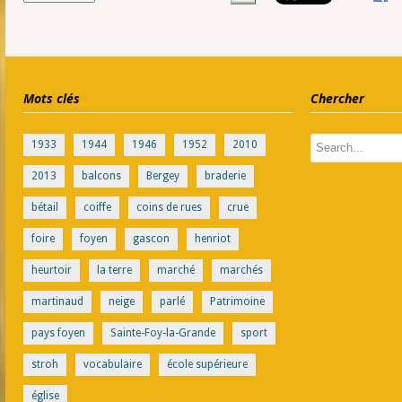
Mots clés
Chercher
1933
1944
1946
1952
2010
2013
balcons
Bergey
braderie
bétail
coiffe
coins de rues
crue
foire
foyen
gascon
henriot
heurtoir
la terre
marché
marchés
martinaud
neige
parlé
Patrimoine
pays foyen
Sainte-Foy-la-Grande
sport
stroh
vocabulaire
école supérieure
église