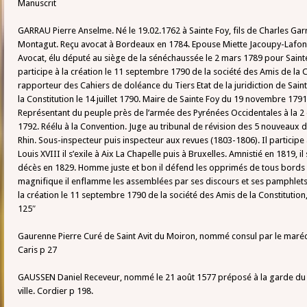
Manuscrit
GARRAU Pierre Anselme. Né le 19.02.1762 à Sainte Foy, fils de Charles Gar
Montagut. Reçu avocat à Bordeaux en 1784. Epouse Miette Jacoupy-Lafon
Avocat, élu député au siège de la sénéchaussée le 2 mars 1789 pour Saint
participe à la création le 11 septembre 1790 de la société des Amis de la 
rapporteur des Cahiers de doléance du Tiers Etat de la juridiction de Saint
la Constitution le 14 juillet 1790. Maire de Sainte Foy du 19 novembre 1791
Représentant du peuple près de l’armée des Pyrénées Occidentales à la 
1792. Réélu à la Convention. Juge au tribunal de révision des 5 nouveaux
Rhin. Sous-inspecteur puis inspecteur aux revues (1803-1806). Il participe
Louis XVIII il s’exile à Aix La Chapelle puis à Bruxelles. Amnistié en 1819, il
décès en 1829. Homme juste et bon il défend les opprimés de tous bords (l
magnifique il enflamme les assemblées par ses discours et ses pamphlets 
la création le 11 septembre 1790 de la société des Amis de la Constitutio
125″
Gaurenne Pierre Curé de Saint Avit du Moiron, nommé consul par le maréch
Caris p 27
GAUSSEN Daniel Receveur, nommé le 21 août 1577 préposé à la garde du 
ville. Cordier p 198.