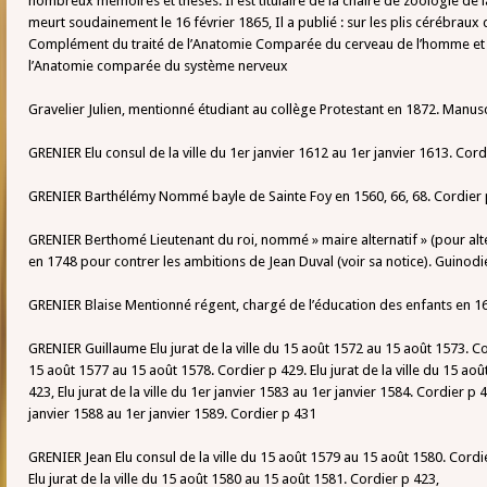
nombreux mémoires et thèses. Il est titulaire de la chaire de zoologie de l
meurt soudainement le 16 février 1865, Il a publié : sur les plis cérébrau
Complément du traité de l’Anatomie Comparée du cerveau de l’homme et
l’Anatomie comparée du système nerveux
Gravelier Julien, mentionné étudiant au collège Protestant en 1872. Manusc
GRENIER Elu consul de la ville du 1er janvier 1612 au 1er janvier 1613. Cord
GRENIER Barthélémy Nommé bayle de Sainte Foy en 1560, 66, 68. Cordier 
GRENIER Berthomé Lieutenant du roi, nommé » maire alternatif » (pour alt
en 1748 pour contrer les ambitions de Jean Duval (voir sa notice). Guinodi
GRENIER Blaise Mentionné régent, chargé de l’éducation des enfants en 1
GRENIER Guillaume Elu jurat de la ville du 15 août 1572 au 15 août 1573. Cord
15 août 1577 au 15 août 1578. Cordier p 429. Elu jurat de la ville du 15 ao
423, Elu jurat de la ville du 1er janvier 1583 au 1er janvier 1584. Cordier p 42
janvier 1588 au 1er janvier 1589. Cordier p 431
GRENIER Jean Elu consul de la ville du 15 août 1579 au 15 août 1580. Cordi
Elu jurat de la ville du 15 août 1580 au 15 août 1581. Cordier p 423,