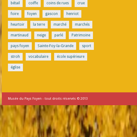
bétail
coiffe
coins de rues
crue
foire
foyen
gascon
henriot
heurtoir
la terre
marché
marchés
martinaud
neige
parlé
Patrimoine
pays foyen
Sainte-Foy-la-Grande
sport
stroh
vocabulaire
école supérieure
église
Musée du Pays Foyen - tout droits réservés © 2013