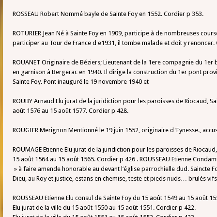
ROSSEAU Robert Nommé bayle de Sainte Foy en 1552. Cordier p 353.
ROTURIER Jean Né à Sainte Foy en 1909, participe à de nombreuses courses
participer au Tour de France d e1931, il tombe malade et doit y renoncer.
ROUANET Originaire de Béziers; Lieutenant de la 1ere compagnie du 1er b
en garnison à Bergerac en 1940. Il dirige la construction du 1er pont provi
Sainte Foy. Pont inauguré le 19 novembre 1940 et
ROUBY Arnaud Elu jurat de la juridiction pour les paroisses de Riocaud, 
août 1576 au 15 août 1577. Cordier p 428.
ROUGIER Merignon Mentionné le 19 juin 1552, originaire d ‘Eynesse., accus
ROUMAGE Etienne Elu jurat de la juridiction pour les paroisses de Riocau
15 août 1564 au 15 août 1565. Cordier p 426 . ROUSSEAU Etienne Condamn
» à faire amende honorable au devant l’église parrochielle dud. Saincte F
Dieu, au Roy et justice, estans en chemise, teste et pieds nuds… brulés vifs
ROUSSEAU Etienne Elu consul de Sainte Foy du 15 août 1549 au 15 août 15
Elu jurat de la ville du 15 août 1550 au 15 août 1551. Cordier p 422.