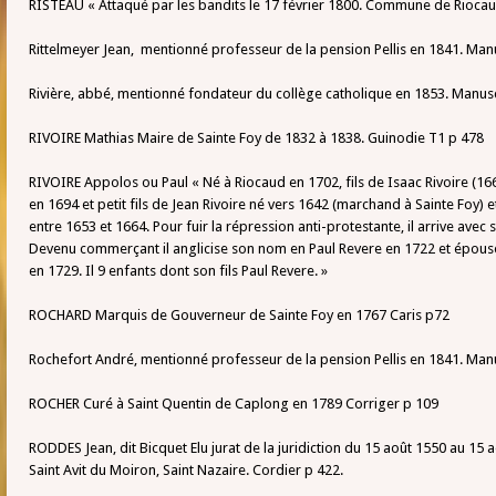
RISTEAU « Attaqué par les bandits le 17 février 1800. Commune de Riocau
Rittelmeyer Jean, mentionné professeur de la pension Pellis en 1841. Man
Rivière, abbé, mentionné fondateur du collège catholique en 1853. Manusc
RIVOIRE Mathias Maire de Sainte Foy de 1832 à 1838. Guinodie T1 p 478
RIVOIRE Appolos ou Paul « Né à Riocaud en 1702, fils de Isaac Rivoire (
en 1694 et petit fils de Jean Rivoire né vers 1642 (marchand à Sainte Foy
entre 1653 et 1664. Pour fuir la répression anti-protestante, il arrive avec
Devenu commerçant il anglicise son nom en Paul Revere en 1722 et épou
en 1729. Il 9 enfants dont son fils Paul Revere. »
ROCHARD Marquis de Gouverneur de Sainte Foy en 1767 Caris p72
Rochefort André, mentionné professeur de la pension Pellis en 1841. Manu
ROCHER Curé à Saint Quentin de Caplong en 1789 Corriger p 109
RODDES Jean, dit Bicquet Elu jurat de la juridiction du 15 août 1550 au 15
Saint Avit du Moiron, Saint Nazaire. Cordier p 422.