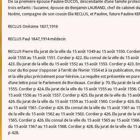
De sa première épouse Pauline DUCOS, descendante d’une famille protestan
trois enfants : Suzanne, épouse de Benjamin LAURAND, chef de cabinet d
Noémi, compagne de son cousin Elie RECLUS, et Pauline, future Pauline
RECLUS Onésime 1837,1916
RECLUS Paul 1847,1914 médecin
RECLUS Pierre Elu jurat de la ville du 15 août 1549 au 15 août 1550. Cordier p
août 1550 au 15 août 1551. Cordier p 422. Elu consul de la ville du 15 aoû
423. Elu jurat de la ville du 15 août 1552 au 15 août 1553. Cordier p 423. En
cour du Roi pour s’opposer à l’arrêt de fèvrier 1554 et à sa publication, me
et la ville plus précisément pour hérésie. La requête est présentée en pure
d’une lettre pour le Parlement de Bordeaux. Cordier p 70. Elu jurat de la v
1555. Cordier p 424. Elu jurat de la ville du 15 août 1555 au 15 août 1556. Co
15 août 1556 au 15 août 1557. Cordier p 425. Elu jurat de la ville du 15 ao
426. Elu jurat de la ville du 15 août 1559 au 15 août 1560. Cordier p 426. Elu
au 15 août 1561. Cordier p 426. Elu consul de la ville du 15 août 1561 au 15
de la ville du 15 août 1562 au 15 août 1563. Cordier p 426. Elu jurat de la 
1565. Cordier p 426. Elu consul de la ville du 15 août 1565 au 15 août 1566. 
du 15 août 1567 au 15 août 1568. Cordier p 428. Elu jurat de la ville du 15
p 428.