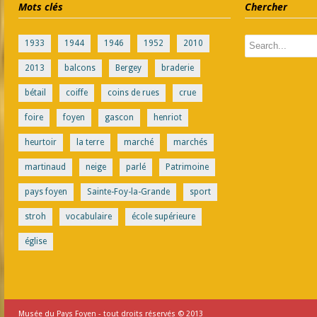
Mots clés
Chercher
1933
1944
1946
1952
2010
2013
balcons
Bergey
braderie
bétail
coiffe
coins de rues
crue
foire
foyen
gascon
henriot
heurtoir
la terre
marché
marchés
martinaud
neige
parlé
Patrimoine
pays foyen
Sainte-Foy-la-Grande
sport
stroh
vocabulaire
école supérieure
église
Musée du Pays Foyen - tout droits réservés © 2013