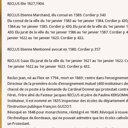
RECLUS Elie 1827,1904
RECLUS Etienne Marchand, élu consul en 1589. Cordier p 343
Elu consul de la ville du 1er janvier 1583 au 1er janvier 1584. Cordier p 430, 
1584 au 1er janvier 1585. Cordier p 430, Elu jurat de la ville du 1er janvier
430. Elu jurat de la ville du 1er janvier 1586 au 1er janvier 1587. Cordier p 43
janvier 1622 au 1er janvier 1623. Cordier p 432.
RECLUS Etienne Mentionné avocat en 1580. Cordier p 357
RECLUS Isaac Elu jurat de la ville du 1er janvier 1621 au 1er janvier 1622. Cor
1er janvier 1622 au 1er janvier 1623. Cordier p 432.
Reclus Jean, né au Fleix en 1794 , mort en 1869 ; rentre dans l’enseignemen
Directeur de la première école d’enseignement mutuel (400 instituteurs de
chassé de ce poste à la demande du Cardinal Donnet qui protestait contre
Féret.. Frère aîné du Pasteur Jacques RECLUS et père de Pauline KERGOMA
Instituteur, il est nommé en 1835 Inspecteur des écoles du département de
l’Instruction publique François GUIZOT.
Révoqué en 1848 pour monarchisme, réintégré en 1849. Révoqué à nouvea
l’Archevêque de Bordeaux, qui ne pouvait admettre que les écoles catholi
un Protestant.