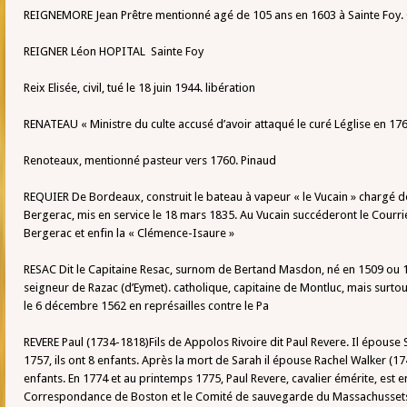
REIGNEMORE Jean Prêtre mentionné agé de 105 ans en 1603 à Sainte Foy. 
REIGNER Léon HOPITAL Sainte Foy
Reix Elisée, civil, tué le 18 juin 1944. libération
RENATEAU « Ministre du culte accusé d’avoir attaqué le curé Léglise en 1767
Renoteaux, mentionné pasteur vers 1760. Pinaud
REQUIER De Bordeaux, construit le bateau à vapeur « le Vucain » chargé de
Bergerac, mis en service le 18 mars 1835. Au Vucain succéderont le Courrie
Bergerac et enfin la « Clémence-Isaure »
RESAC Dit le Capitaine Resac, surnom de Bertand Masdon, né en 1509 ou 1
seigneur de Razac (d’Eymet). catholique, capitaine de Montluc, mais surtout
le 6 décembre 1562 en représailles contre le Pa
REVERE Paul (1734-1818)Fils de Appolos Rivoire dit Paul Revere. Il épouse
1757, ils ont 8 enfants. Après la mort de Sarah il épouse Rachel Walker (1
enfants. En 1774 et au printemps 1775, Paul Revere, cavalier émérite, est
Correspondance de Boston et le Comité de sauvegarde du Massachusset