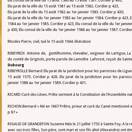
Elu consul de la ville du 15 août 1580 au 15 août 1581. Cordier p 430,
Elu jurat de la ville du 15 août 1581 au 15 août 1582. Cordier p 423,
Elu jurat de la ville du 15 août 1582 au 1er janvier 1583. Cordier p 430,
Elu jurat de la ville du 1er janvier 1583 au 1er janvier 1584. Cordier p 423, El
1584 au 1er janvier 1585. Cordier p 423, Elu consul de la ville du 1er janvi
p 430, Elu consul de la ville du 1er janvier 1586 au 1er janvier 1587. Cordie
Rhodes Pierre, civil, tué le 15 août 1944. libération
RIBEYREIX Antoine de, gentilhomme, chevalier, seigneur de Lartigue, La J
du comté de Grignols, porte parole de Lamothe Laforest, reçoit de Sainte
Dubourg
RIBEYROLLE Bernard Elu jurat de la juridiction pour les paroisses de Lig
15 août 1573. Cordier p 428. Elu jurat de la juridiction pour les paro
janvier 1588 au 1er janvier 1589. Cordier p 431.
RICARD Curé des Lèves. Prête serment à la Constitution de l’Assemblée na
RICHON Bernard « Né en 1667 Prêtre, prieur et curé du Canet mentionné e
p 87 »
RIGAUD DE GRANDEFON Suzanne Née le 21 juillet 1753 à Sainte Foy. A la rév
avec ses trois filles, Son père, sont mari et son fils aîné (Alexandre) ont 