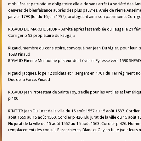
mobilière et patriotique obligatoire elle aide sans arrêt La société des Am
oeuvres de bienfaisance auprès des plus pauvres. Amie de Pierre Anselme G
janvier 1793 (loi du 16 juin 1792), protégeant ainsi son patrimoine. Corrig
RIGAUD DU MARCHÉ SIEUR « Arrêté après l’assemblée du Fauga le 21 févri
Corriger p 93 propiétaire du Fauga, »
Rigaud, membre du consistoire, convoqué par Jean Du Vigier, pour leur si
1683 Pinaud
RIGAUD Etienne Mentionné pasteur des Lèves et Eynesse vers 1590 SHPVD 
Rigaud Jacques, loge 12 soldats et 1 sergent en 1701 du 1er régiment R
Duc de la Force. Pinaud
RIGAUD Jean Protestant de Sainte Foy, s’exile pour les Antilles et l’Améri
p 100
RINTIER Jean Elu jurat de la ville du 15 août 1557 au 15 août 1587. Cordier p 
août 1559 au 15 août 1560. Cordier p 426. Elu jurat de la ville du 15 août 
Elu jurat de la ville du 15 août 1562 au 15 août 1563. Cordier p 426. Nommé
remplacement des consuls Paranchieres, Blanc et Gay en fuite (voir leurs n