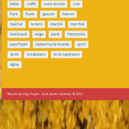
bétail
coiffe
coins de rues
crue
foire
foyen
gascon
henriot
heurtoir
la terre
marché
marchés
martinaud
neige
parlé
Patrimoine
pays foyen
Sainte-Foy-la-Grande
sport
stroh
vocabulaire
école supérieure
église
Musée du Pays Foyen - tout droits réservés © 2013