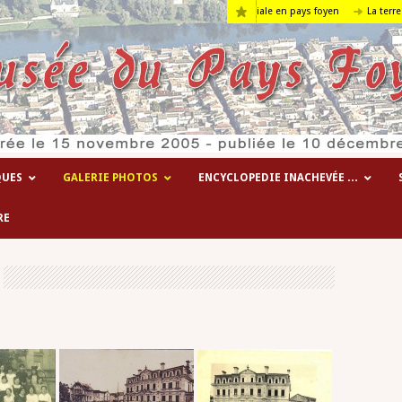
es hôpitaux temporaires de la 1° guerre mondiale en pays foyen
La terre….
QUES
GALERIE PHOTOS
ENCYCLOPEDIE INACHEVÉE …
RE