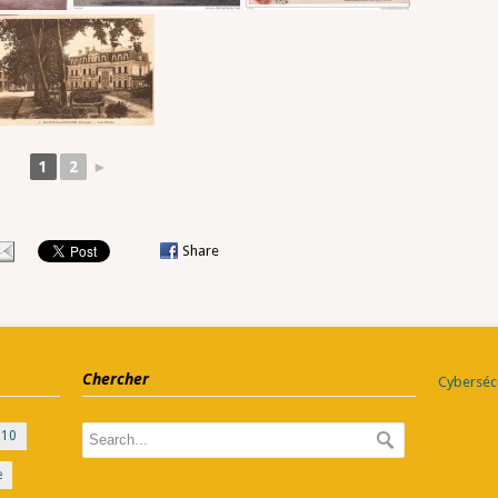
1
2
►
Share
Chercher
Cybersécu
010
e