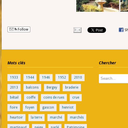
Follow
S
Mots clés
Chercher
1933
1944
1946
1952
2010
2013
balcons
Bergey
braderie
bétail
coiffe
coins de rues
crue
foire
foyen
gascon
henriot
heurtoir
la terre
marché
marchés
martinaud
neige
parlé
Patrimoine