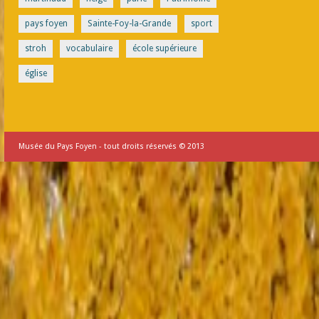
pays foyen
Sainte-Foy-la-Grande
sport
stroh
vocabulaire
école supérieure
église
Musée du Pays Foyen - tout droits réservés © 2013