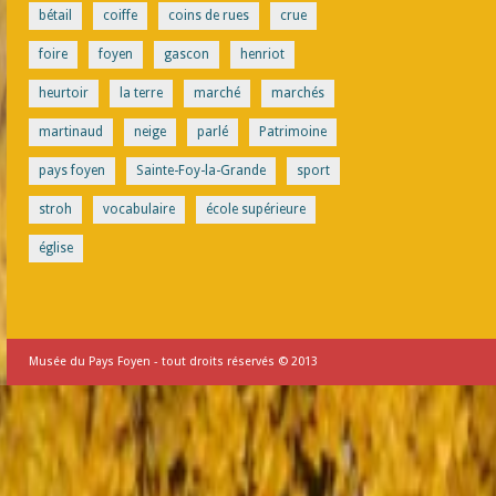
bétail
coiffe
coins de rues
crue
foire
foyen
gascon
henriot
heurtoir
la terre
marché
marchés
martinaud
neige
parlé
Patrimoine
pays foyen
Sainte-Foy-la-Grande
sport
stroh
vocabulaire
école supérieure
église
Musée du Pays Foyen - tout droits réservés © 2013