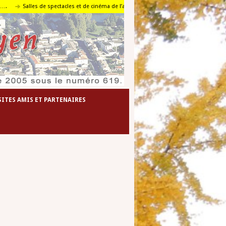
Salles de spectacles et de cinéma de l’agglomération foyenne
Le travail en p
SITES AMIS ET PARTENAIRES