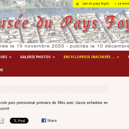
Les hôpitaux temporaires de la 1° guerre mondiale en pays foyen
La terre….
QUES
GALERIE PHOTOS
ENCYCLOPEDIE INACHEVÉE …
RE
’école puis pensionnat primaire de filles avec classe enfantine en
uscrit
Share