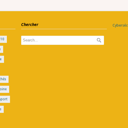
Chercher
Cybersécu
010
e
e
chés
oine
sport
e