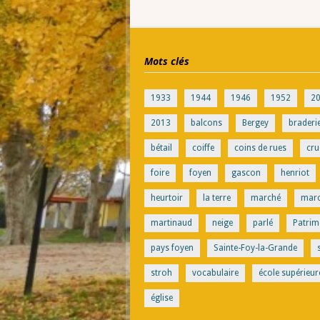
Mots clés
1933
1944
1946
1952
2
2013
balcons
Bergey
braderi
bétail
coiffe
coins de rues
cru
foire
foyen
gascon
henriot
heurtoir
la terre
marché
mar
martinaud
neige
parlé
Patrim
pays foyen
Sainte-Foy-la-Grande
stroh
vocabulaire
école supérieur
église