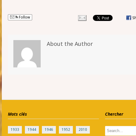
Follow
S
About the Author
Mots clés
Chercher
1933
1944
1946
1952
2010