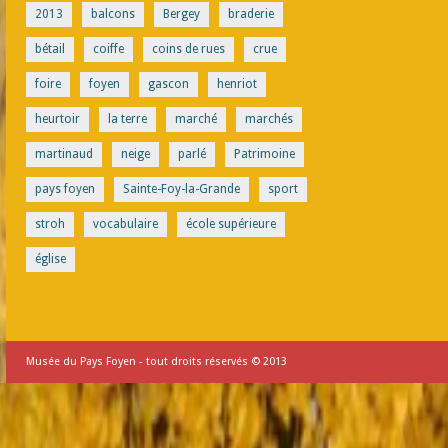
2013
balcons
Bergey
braderie
bétail
coiffe
coins de rues
crue
foire
foyen
gascon
henriot
heurtoir
la terre
marché
marchés
martinaud
neige
parlé
Patrimoine
pays foyen
Sainte-Foy-la-Grande
sport
stroh
vocabulaire
école supérieure
église
Musée du Pays Foyen - tout droits réservés © 2013