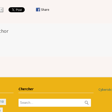
Share
thor
Chercher
Cybersécu
010
e