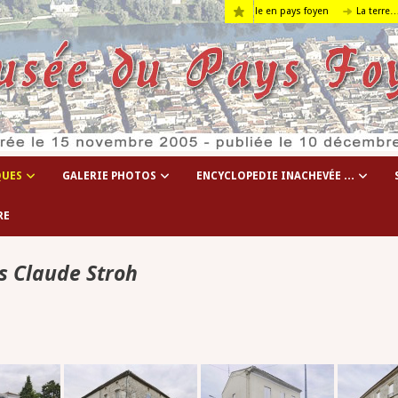
s hôpitaux temporaires de la 1° guerre mondiale en pays foyen
La terre….
Sa
QUES
GALERIE PHOTOS
ENCYCLOPEDIE INACHEVÉE …
RE
s Claude Stroh