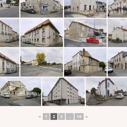
◄
1
2
3
...
16
►