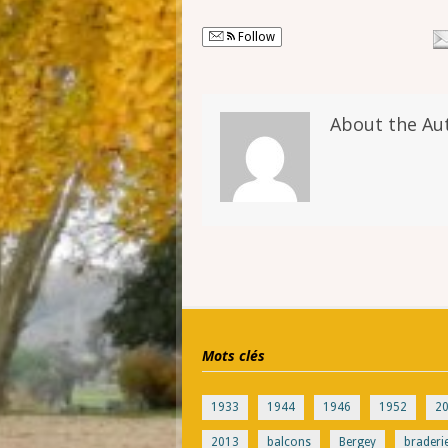
Follow
About the Au
Mots clés
1933
1944
1946
1952
2
2013
balcons
Bergey
braderi