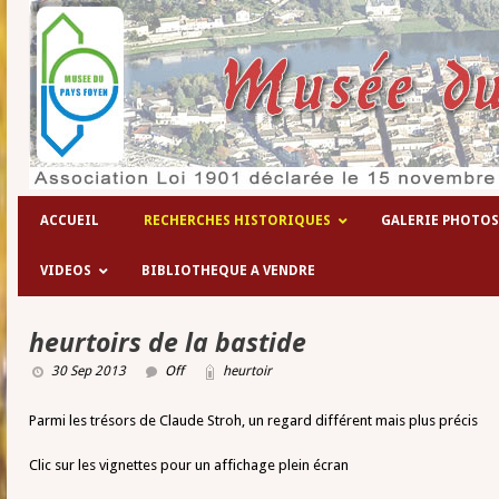
Les hôpitaux temporaires de la 1° g
ACCUEIL
RECHERCHES HISTORIQUES
GALERIE PHOTOS
VIDEOS
BIBLIOTHEQUE A VENDRE
heurtoirs de la bastide
30 Sep 2013
Off
heurtoir
Parmi les trésors de Claude Stroh, un regard différent mais plus précis
Clic sur les vignettes pour un affichage plein écran