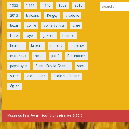
1933
1944
1946
1952
2010
2013
balcons
Bergey
braderie
bétail
coiffe
coins de rues
crue
foire
foyen
gascon
henriot
heurtoir
la terre
marché
marchés
martinaud
neige
parlé
Patrimoine
pays foyen
Sainte-Foy-la-Grande
sport
stroh
vocabulaire
école supérieure
église
Musée du Pays Foyen - tout droits réservés © 2013