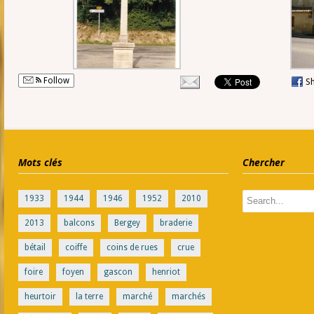
Follow
S
Mots clés
Chercher
1933
1944
1946
1952
2010
2013
balcons
Bergey
braderie
bétail
coiffe
coins de rues
crue
foire
foyen
gascon
henriot
heurtoir
la terre
marché
marchés