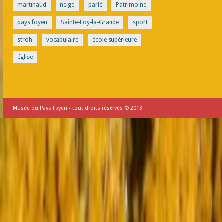
martinaud
neige
parlé
Patrimoine
pays foyen
Sainte-Foy-la-Grande
sport
stroh
vocabulaire
école supérieure
église
Musée du Pays Foyen - tout droits réservés © 2013