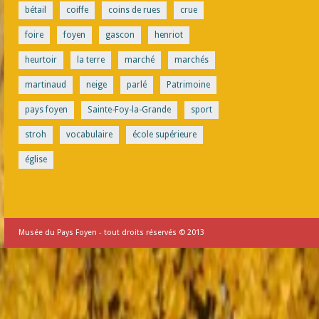
bétail
coiffe
coins de rues
crue
foire
foyen
gascon
henriot
heurtoir
la terre
marché
marchés
martinaud
neige
parlé
Patrimoine
pays foyen
Sainte-Foy-la-Grande
sport
stroh
vocabulaire
école supérieure
église
Musée du Pays Foyen - tout droits réservés © 2013