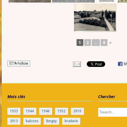
1
2
...
8
►
Follow
S
Mots clés
Chercher
1933
1944
1946
1952
2010
2013
balcons
Bergey
braderie