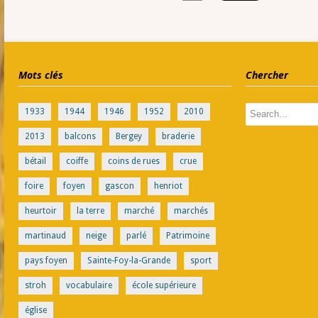
Mots clés
Chercher
1933
1944
1946
1952
2010
2013
balcons
Bergey
braderie
bétail
coiffe
coins de rues
crue
foire
foyen
gascon
henriot
heurtoir
la terre
marché
marchés
martinaud
neige
parlé
Patrimoine
pays foyen
Sainte-Foy-la-Grande
sport
stroh
vocabulaire
école supérieure
église