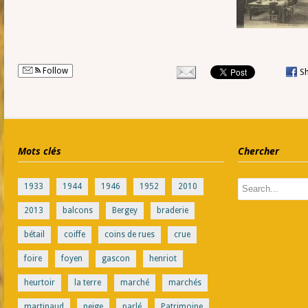
Follow
S
Mots clés
Chercher
1933
1944
1946
1952
2010
2013
balcons
Bergey
braderie
bétail
coiffe
coins de rues
crue
foire
foyen
gascon
henriot
heurtoir
la terre
marché
marchés
martinaud
neige
parlé
Patrimoine