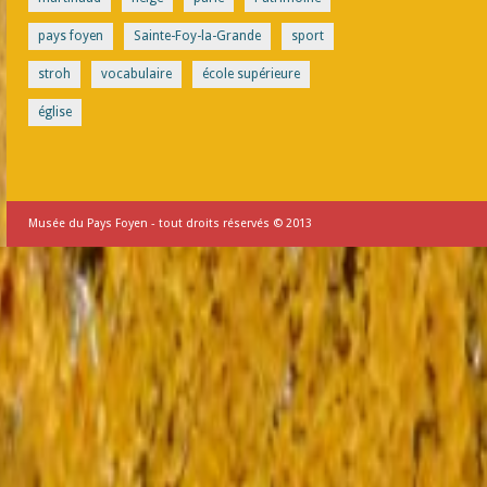
pays foyen
Sainte-Foy-la-Grande
sport
stroh
vocabulaire
école supérieure
église
Musée du Pays Foyen - tout droits réservés © 2013