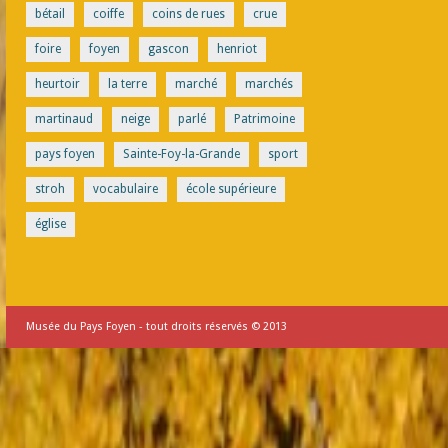
bétail
coiffe
coins de rues
crue
foire
foyen
gascon
henriot
heurtoir
la terre
marché
marchés
martinaud
neige
parlé
Patrimoine
pays foyen
Sainte-Foy-la-Grande
sport
stroh
vocabulaire
école supérieure
église
Musée du Pays Foyen - tout droits réservés © 2013