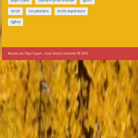
pays foyen
Sainte-Foy-la-Grande
sport
stroh
vocabulaire
école supérieure
église
Musée du Pays Foyen - tout droits réservés © 2013