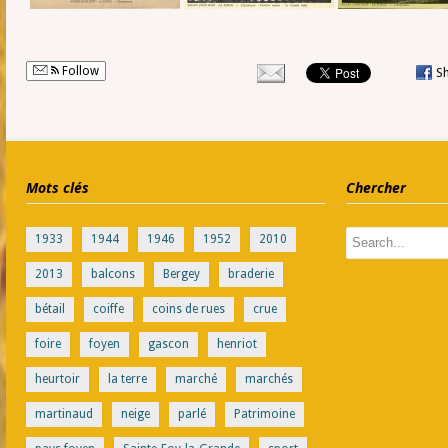
Follow
S
Mots clés
Chercher
1933
1944
1946
1952
2010
2013
balcons
Bergey
braderie
bétail
coiffe
coins de rues
crue
foire
foyen
gascon
henriot
heurtoir
la terre
marché
marchés
martinaud
neige
parlé
Patrimoine