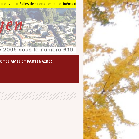
….
Salles de spectacles et de cinéma de l’agglomération foyenne
Le travail 
SITES AMIS ET PARTENAIRES