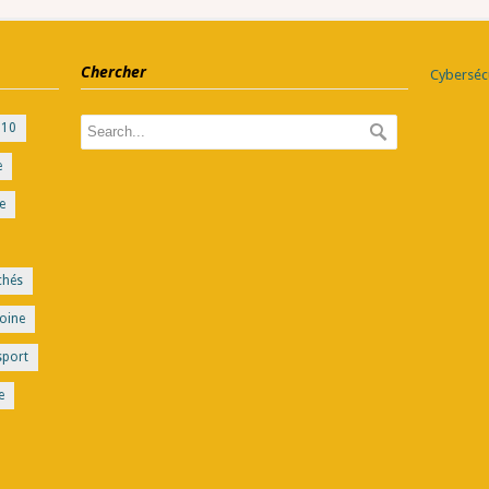
Chercher
Cybersécu
010
e
e
chés
oine
sport
e