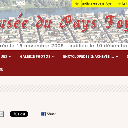
Les hôpitaux temporaires de la 1° guerre mondiale en pays foyen
La terre
QUES
GALERIE PHOTOS
ENCYCLOPEDIE INACHEVÉE …
RE
Share