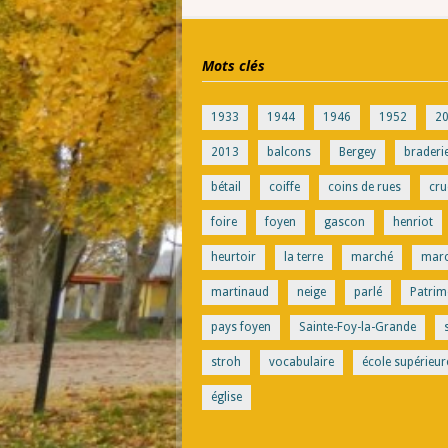
Mots clés
1933
1944
1946
1952
2
2013
balcons
Bergey
braderi
bétail
coiffe
coins de rues
cru
foire
foyen
gascon
henriot
heurtoir
la terre
marché
mar
martinaud
neige
parlé
Patrim
pays foyen
Sainte-Foy-la-Grande
stroh
vocabulaire
école supérieur
église