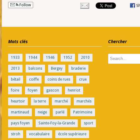
Follow
S
Mots clés
Chercher
1933
1944
1946
1952
2010
2013
balcons
Bergey
braderie
bétail
coiffe
coins de rues
crue
foire
foyen
gascon
henriot
heurtoir
la terre
marché
marchés
martinaud
neige
parlé
Patrimoine
pays foyen
Sainte-Foy-la-Grande
sport
stroh
vocabulaire
école supérieure