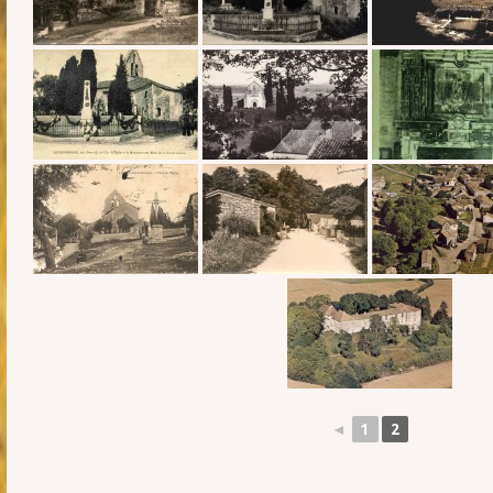
◄
1
2