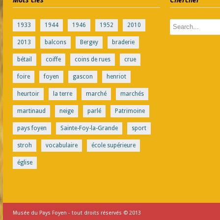
1933
1944
1946
1952
2010
2013
balcons
Bergey
braderie
bétail
coiffe
coins de rues
crue
foire
foyen
gascon
henriot
heurtoir
la terre
marché
marchés
martinaud
neige
parlé
Patrimoine
pays foyen
Sainte-Foy-la-Grande
sport
stroh
vocabulaire
école supérieure
église
Musée du Pays Foyen - tout droits réservés © 2013