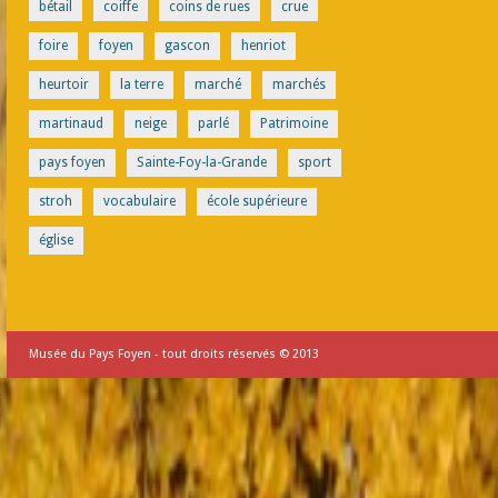
bétail
coiffe
coins de rues
crue
foire
foyen
gascon
henriot
heurtoir
la terre
marché
marchés
martinaud
neige
parlé
Patrimoine
pays foyen
Sainte-Foy-la-Grande
sport
stroh
vocabulaire
école supérieure
église
Musée du Pays Foyen - tout droits réservés © 2013