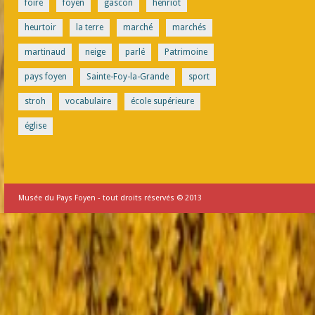
foire
foyen
gascon
henriot
heurtoir
la terre
marché
marchés
martinaud
neige
parlé
Patrimoine
pays foyen
Sainte-Foy-la-Grande
sport
stroh
vocabulaire
école supérieure
église
Musée du Pays Foyen - tout droits réservés © 2013